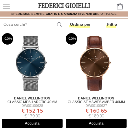
FEDERICI GIOIELLI
SPEDIZIONE SEMPRE GRATIS E GARANZIA RIVENDITORE UFFICIALE
Ordina per
Filtra
-15%
-15%
DANIEL WELLINGTON
DANIEL WELLINGTON
CLASSIC MESH ARCTIC 40MM
CLASSIC ST MAWES AMBER 40MM
DW00100628
DW00100627
€ 152,15
€ 160,65
€ 179,00
€ 189,00
Acquista
Acquista