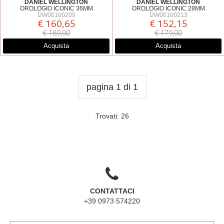
DANIEL WELLINGTON
DANIEL WELLINGTON
OROLOGIO ICONIC 36MM
OROLOGIO ICONIC 28MM
DW00100209
DW00100213
€ 160,65
€ 152,15
€ 189,00
€ 179,00
Acquista
Acquista
pagina 1 di 1
Trovati: 26
CONTATTACI
+39 0973 574220