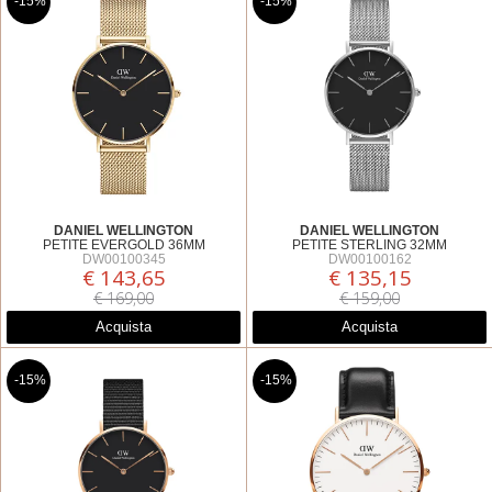
-15%
-15%
DANIEL WELLINGTON
DANIEL WELLINGTON
PETITE EVERGOLD 36MM
PETITE STERLING 32MM
DW00100345
DW00100162
€ 143,65
€ 135,15
€ 169,00
€ 159,00
Acquista
Acquista
-15%
-15%