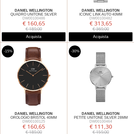
DANIEL WELLINGTON
DANIEL WELLINGTON
QUADRO UNITONE SILVER
ICONIC LINK AUTO 40MM
DW00100486
DW00100482
€ 160,65
€ 313,65
€ 189,00
€ 369,00
Acquista
Acquista
-15%
-30%
DANIEL WELLINGTON
DANIEL WELLINGTON
OROLOGIO BRISTOL 40MM
PETITE UNITONE SILVER 28MM
DW00100125
DW00100464
€ 160,65
€ 111,30
€ 189,00
€ 159,00