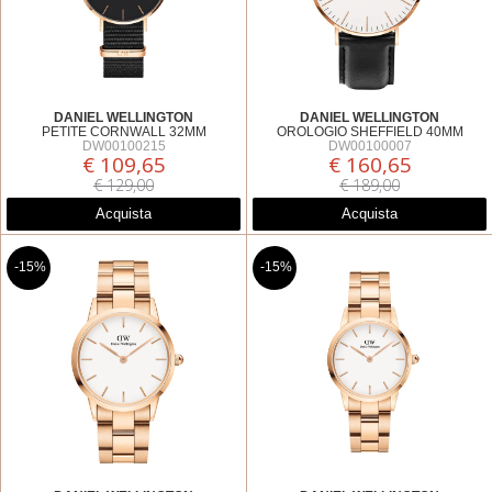
DANIEL WELLINGTON
DANIEL WELLINGTON
PETITE CORNWALL 32MM
OROLOGIO SHEFFIELD 40MM
DW00100215
DW00100007
€ 109,65
€ 160,65
€ 129,00
€ 189,00
Acquista
Acquista
-15%
-15%