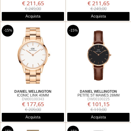
€ 211,65
€ 211,65
€ 249,00
€ 249,00
Acquista
Acquista
-15%
-15%
DANIEL WELLINGTON
DANIEL WELLINGTON
ICONIC LINK 40MM
PETITE ST MAWES 28MM
DW00100343
DW00100225
€ 177,65
€ 101,15
€ 209,00
€ 119,00
Acquista
Acquista